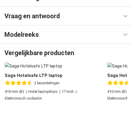
Vraag en antwoord
Modelreeks
Vergelijkbare producten
Saga Hotelsafe LTP laptop
Saga Hotel
2
beoordelingen
410 mm (B)
Hotel laptopkluis
17 inch
410 mm (B)
Elektronisch codeslot
Elektronisch 