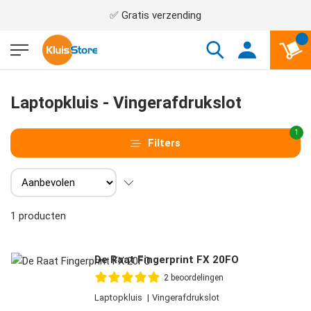
✅ Gratis verzending
Laptopkluis - Vingerafdrukslot
1
Filters
1
producten
De Raat Fingerprint FX 20FO
2
beoordelingen
Laptopkluis
Vingerafdrukslot