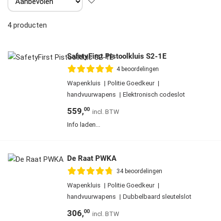
4
producten
SafetyFirst Pistoolkluis S2-1E
4
beoordelingen
Wapenkluis
Politie Goedkeur
handvuurwapens
Elektronisch codeslot
559,
00
Info laden...
De Raat PWKA
34
beoordelingen
Wapenkluis
Politie Goedkeur
handvuurwapens
Dubbelbaard sleutelslot
306,
00