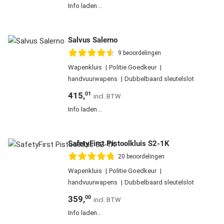
Info laden...
Salvus Salerno
9
beoordelingen
Wapenkluis
Politie Goedkeur
handvuurwapens
Dubbelbaard sleutelslot
415,
01
Info laden...
SafetyFirst Pistoolkluis S2-1K
20
beoordelingen
Wapenkluis
Politie Goedkeur
handvuurwapens
Dubbelbaard sleutelslot
359,
00
Info laden...