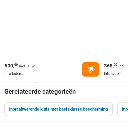
500,
368,
00
00
Info laden...
Info laden...
Gerelateerde categorieën
Inbraakwerende kluis met basisklasse bescherming
In