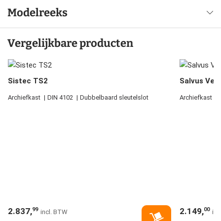
Modelreeks
Vergelijkbare producten
Sistec TS2
Salvus Vero
Archiefkast
DIN 4102
Dubbelbaard sleutelslot
Archiefkast
2.837,
2.149,
99
00