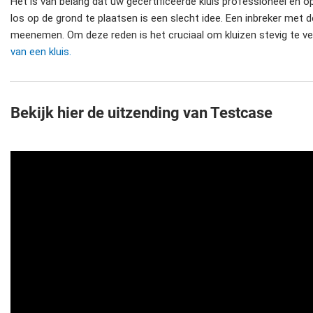
Het is van belang dat uw gecertificeerde kluis professioneel en 
los op de grond te plaatsen is een slecht idee. Een inbreker met d
meenemen. Om deze reden is het cruciaal om kluizen stevig te v
van een kluis.
Bekijk hier de uitzending van Testcase