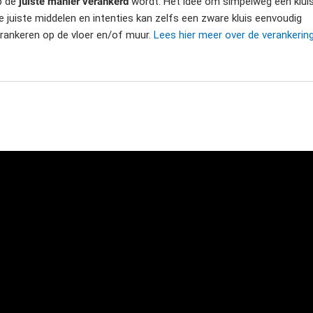
op de
juiste manier verankerd
wordt. Het idee om simpelweg een klui
e juiste middelen en intenties kan zelfs een zware kluis eenvoudig
erankeren op de vloer en/of muur.
Lees hier meer over de verankerin