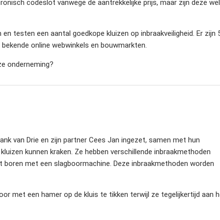
onisch codeslot vanwege de aantrekkelijke prijs, maar zijn deze wel
testen een aantal goedkope kluizen op inbraakveiligheid. Er zijn 
 bij bekende online webwinkels en bouwmarkten.
oze onderneming?
rank van Drie en zijn partner Cees Jan ingezet, samen met hun
e kluizen kunnen kraken. Ze hebben verschillende inbraakmethoden
 tot boren met een slagboormachine. Deze inbraakmethoden worden
oor met een hamer op de kluis te tikken terwijl ze tegelijkertijd aan 