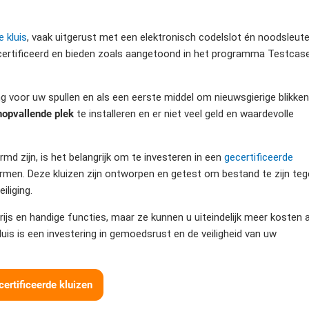
 kluis
, vaak uitgerust met een elektronisch codelslot én noodsleute
gecertificeerd en bieden zoals aangetoond in het programma Testcase
ng voor uw spullen en als een eerste middel om nieuwsgierige blikken
nopvallende plek
te installeren en er niet veel geld en waardevolle
d zijn, is het belangrijk om te investeren in een
gecertificeerde
ormen. Deze kluizen zijn ontworpen en getest om bestand te zijn te
iliging.
rijs en handige functies, maar ze kunnen u uiteindelijk meer kosten a
uis is een investering in gemoedsrust en de veiligheid van uw
ertificeerde kluizen