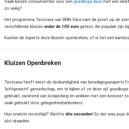
Vaak kiezen consumenten voor een
goedkope kluis
met een elektr
zo veilig?
Het programma Testcase van BNN Vara nam de proef op de som en 
verschillende kluizen
onder de 100 euro
getest, die populair zijn
Kunnen de experts deze kluizen openbreken, of is het een kansl
Kluizen Openbreken
Testcase heeft eerst de deskundigheid van beveiligingsexperts F
'lichtgewicht' gereedschap, om te kijken of ze deze vijf goedkop
gebruikt, variërend van lockpicking en wrikken met een koevoet
vaak gebruikt door gelegenheidsinbrekers.
Hun snelste recordtijd? Slechts
drie seconden
! En dat was puur d
slot draaiden.