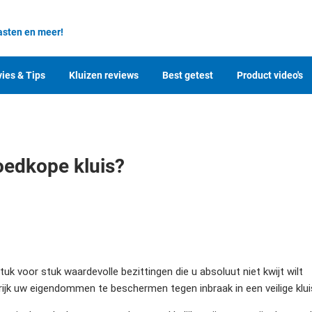
asten en meer!
ies & Tips
Kluizen reviews
Best getest
Product video's
goedkope kluis?
uk voor stuk waardevolle bezittingen die u absoluut niet kwijt wilt
rijk uw eigendommen te beschermen tegen inbraak in een veilige klui